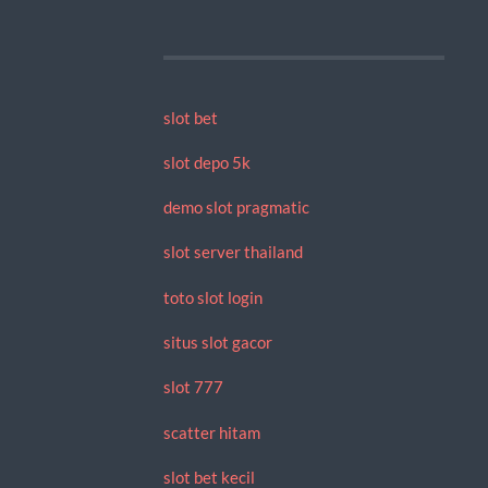
slot bet
slot depo 5k
demo slot pragmatic
slot server thailand
toto slot login
situs slot gacor
slot 777
scatter hitam
slot bet kecil