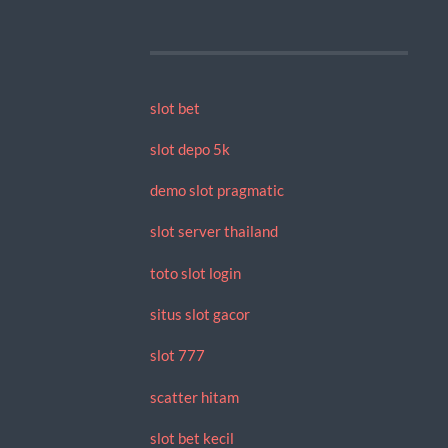
slot bet
slot depo 5k
demo slot pragmatic
slot server thailand
toto slot login
situs slot gacor
slot 777
scatter hitam
slot bet kecil