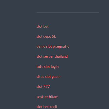
slot bet
slot depo 5k
demo slot pragmatic
slot server thailand
toto slot login
situs slot gacor
slot 777
scatter hitam
slot bet kecil