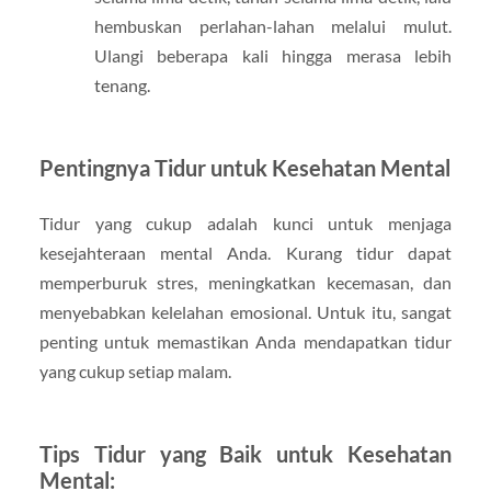
hembuskan perlahan-lahan melalui mulut.
Ulangi beberapa kali hingga merasa lebih
tenang.
Pentingnya Tidur untuk Kesehatan Mental
Tidur yang cukup adalah kunci untuk menjaga
kesejahteraan mental Anda. Kurang tidur dapat
memperburuk stres, meningkatkan kecemasan, dan
menyebabkan kelelahan emosional. Untuk itu, sangat
penting untuk memastikan Anda mendapatkan tidur
yang cukup setiap malam.
Tips Tidur yang Baik untuk Kesehatan
Mental: