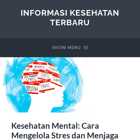
INFORMASI KESEHATAN
TERBARU
SHOW MENU
Kesehatan Mental: Cara
Mengelola Stres dan Menjaga