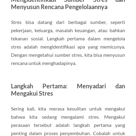
Menyusun Rencana Pengelolaannya
Stres bisa datang dari berbagai sumber, seperti
pekerjaan, keluarga, masalah keuangan, atau bahkan
tekanan sosial. Langkah pertama dalam mengelola
stres adalah mengidentifikasi apa yang memicunya.
Dengan mengetahui sumber stres, kita bisa menyusun
rencana untuk menghadapinya.
Langkah Pertama: Menyadari dan
Mengakui Stres
Sering kali, kita merasa kesulitan untuk mengakui
bahwa kita sedang mengalami stres. Mengakui
perasaan tersebut adalah langkah pertama yang
penting dalam proses penyembuhan. Cobalah untuk