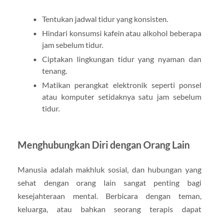
Tentukan jadwal tidur yang konsisten.
Hindari konsumsi kafein atau alkohol beberapa
jam sebelum tidur.
Ciptakan lingkungan tidur yang nyaman dan
tenang.
Matikan perangkat elektronik seperti ponsel
atau komputer setidaknya satu jam sebelum
tidur.
Menghubungkan Diri dengan Orang Lain
Manusia adalah makhluk sosial, dan hubungan yang
sehat dengan orang lain sangat penting bagi
kesejahteraan mental. Berbicara dengan teman,
keluarga, atau bahkan seorang terapis dapat