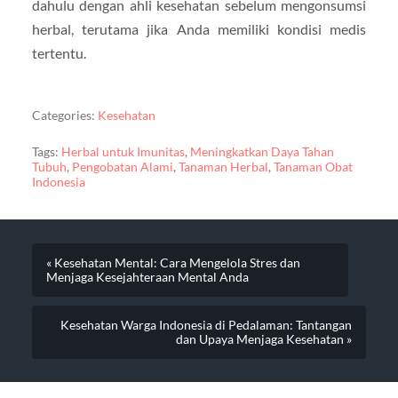
dahulu dengan ahli kesehatan sebelum mengonsumsi
herbal, terutama jika Anda memiliki kondisi medis
tertentu.
Categories:
Kesehatan
Tags:
Herbal untuk Imunitas
,
Meningkatkan Daya Tahan
Tubuh
,
Pengobatan Alami
,
Tanaman Herbal
,
Tanaman Obat
Indonesia
« Kesehatan Mental: Cara Mengelola Stres dan
Menjaga Kesejahteraan Mental Anda
Kesehatan Warga Indonesia di Pedalaman: Tantangan
dan Upaya Menjaga Kesehatan »