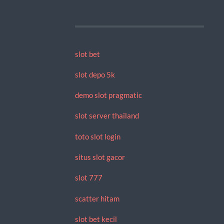
slot bet
slot depo 5k
demo slot pragmatic
slot server thailand
toto slot login
situs slot gacor
slot 777
scatter hitam
slot bet kecil