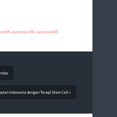
eman88
,
spaceman 88
,
spaceman88
,
erdas
tan Indonesia dengan Terapi Stem Cell »