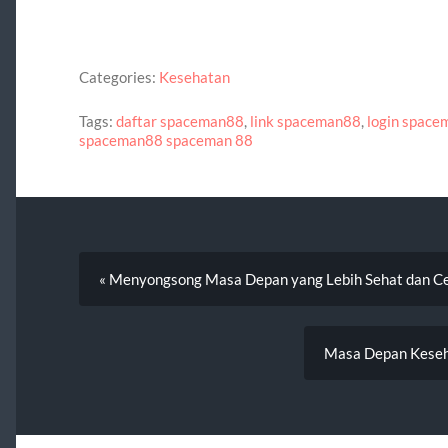
Categories:
Kesehatan
Tags:
daftar spaceman88
,
link spaceman88
,
login spac
spaceman88 spaceman 88
« Menyongsong Masa Depan yang Lebih Sehat dan C
Masa Depan Keseha