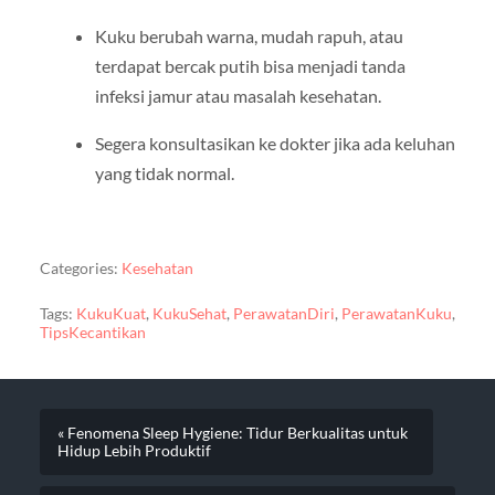
Kuku berubah warna, mudah rapuh, atau
terdapat bercak putih bisa menjadi tanda
infeksi jamur atau masalah kesehatan.
Segera konsultasikan ke dokter jika ada keluhan
yang tidak normal.
Categories:
Kesehatan
Tags:
KukuKuat
,
KukuSehat
,
PerawatanDiri
,
PerawatanKuku
,
TipsKecantikan
« Fenomena Sleep Hygiene: Tidur Berkualitas untuk
Hidup Lebih Produktif