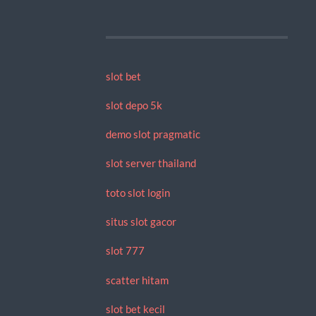
slot bet
slot depo 5k
demo slot pragmatic
slot server thailand
toto slot login
situs slot gacor
slot 777
scatter hitam
slot bet kecil