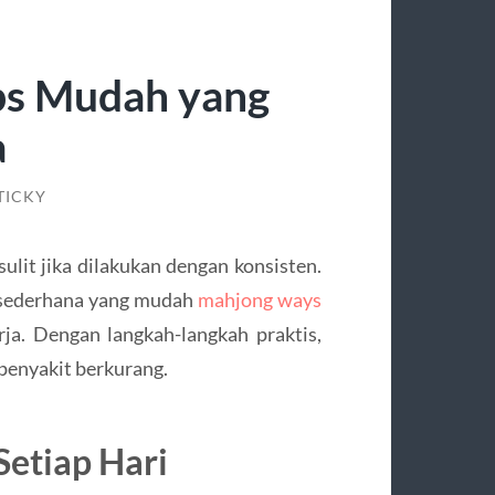
ips Mudah yang
a
TICKY
ulit jika dilakukan dengan konsisten.
n sederhana yang mudah
mahjong ways
rja. Dengan langkah-langkah praktis,
 penyakit berkurang.
etiap Hari