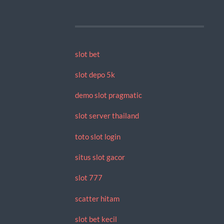
slot bet
slot depo 5k
demo slot pragmatic
slot server thailand
toto slot login
situs slot gacor
slot 777
scatter hitam
slot bet kecil