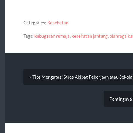
Categories:
Kesehatan
Tags:
kebugaran remaja
,
kesehatan jantung
,
olahraga ka
« Tips Mengatasi Stres Akibat Pekerjaan atau Sekola
Pentingnya 