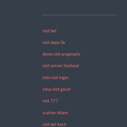
slot bet
slot depo 5k
demo slot pragmatic
slot server thailand
toto slot login
situs slot gacor
slot 777
scatter hitam
slot bet kecil