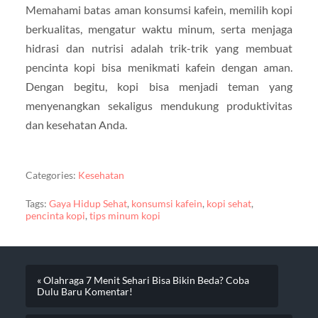
Memahami batas aman konsumsi kafein, memilih kopi
berkualitas, mengatur waktu minum, serta menjaga
hidrasi dan nutrisi adalah trik-trik yang membuat
pencinta kopi bisa menikmati kafein dengan aman.
Dengan begitu, kopi bisa menjadi teman yang
menyenangkan sekaligus mendukung produktivitas
dan kesehatan Anda.
Categories:
Kesehatan
Tags:
Gaya Hidup Sehat
,
konsumsi kafein
,
kopi sehat
,
pencinta kopi
,
tips minum kopi
« Olahraga 7 Menit Sehari Bisa Bikin Beda? Coba
Dulu Baru Komentar!