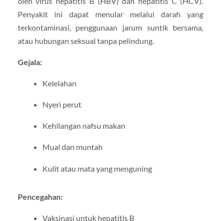
oleh virus hepatitis B (HBV) dan hepatitis C (HCV).
Penyakit ini dapat menular melalui darah yang
terkontaminasi, penggunaan jarum suntik bersama,
atau hubungan seksual tanpa pelindung.
Gejala:
Kelelahan
Nyeri perut
Kehilangan nafsu makan
Mual dan muntah
Kulit atau mata yang menguning
Pencegahan:
Vaksinasi untuk hepatitis B