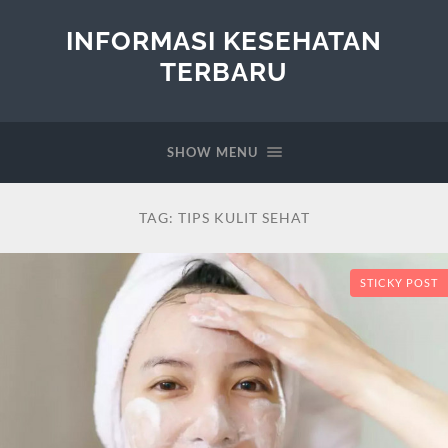
INFORMASI KESEHATAN
TERBARU
SHOW MENU
TAG:
TIPS KULIT SEHAT
STICKY POST