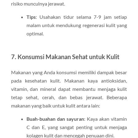
risiko munculnya jerawat.
Tips
: Usahakan tidur selama 7-9 jam setiap
malam untuk mendukung regenerasi kulit yang
optimal.
7. Konsumsi Makanan Sehat untuk Kulit
Makanan yang Anda konsumsi memiliki dampak besar
pada kesehatan kulit. Makanan kaya antioksidan,
vitamin, dan mineral dapat membantu menjaga kulit
tetap sehat, cerah, dan bebas jerawat. Beberapa
makanan yang baik untuk kulit antara lain:
Buah-buahan dan sayuran
: Kaya akan vitamin
C dan E, yang sangat penting untuk menjaga
kolagen kulit dan mencegah penuaan dini.