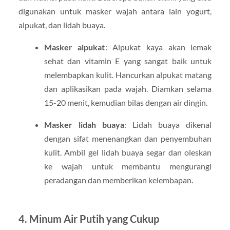
digunakan untuk masker wajah antara lain yogurt,
alpukat, dan lidah buaya.
Masker alpukat
: Alpukat kaya akan lemak
sehat dan vitamin E yang sangat baik untuk
melembapkan kulit. Hancurkan alpukat matang
dan aplikasikan pada wajah. Diamkan selama
15-20 menit, kemudian bilas dengan air dingin.
Masker lidah buaya
: Lidah buaya dikenal
dengan sifat menenangkan dan penyembuhan
kulit. Ambil gel lidah buaya segar dan oleskan
ke wajah untuk membantu mengurangi
peradangan dan memberikan kelembapan.
4. Minum Air Putih yang Cukup