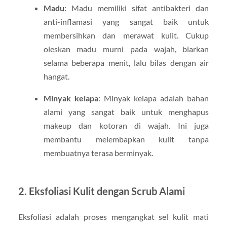
Madu
: Madu memiliki sifat antibakteri dan
anti-inflamasi yang sangat baik untuk
membersihkan dan merawat kulit. Cukup
oleskan madu murni pada wajah, biarkan
selama beberapa menit, lalu bilas dengan air
hangat.
Minyak kelapa
: Minyak kelapa adalah bahan
alami yang sangat baik untuk menghapus
makeup dan kotoran di wajah. Ini juga
membantu melembapkan kulit tanpa
membuatnya terasa berminyak.
2. Eksfoliasi Kulit dengan Scrub Alami
Eksfoliasi adalah proses mengangkat sel kulit mati