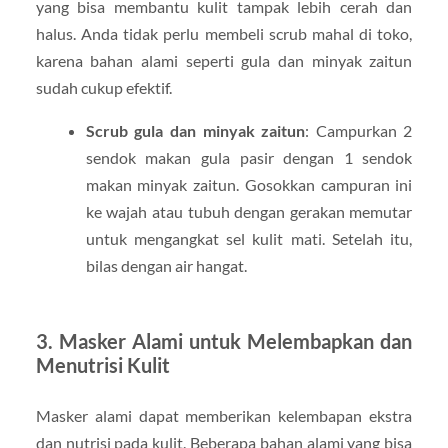
yang bisa membantu kulit tampak lebih cerah dan
halus. Anda tidak perlu membeli scrub mahal di toko,
karena bahan alami seperti gula dan minyak zaitun
sudah cukup efektif.
Scrub gula dan minyak zaitun
: Campurkan 2
sendok makan gula pasir dengan 1 sendok
makan minyak zaitun. Gosokkan campuran ini
ke wajah atau tubuh dengan gerakan memutar
untuk mengangkat sel kulit mati. Setelah itu,
bilas dengan air hangat.
3. Masker Alami untuk Melembapkan dan
Menutrisi Kulit
Masker alami dapat memberikan kelembapan ekstra
dan nutrisi pada kulit. Beberapa bahan alami yang bisa