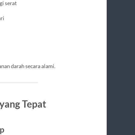
i serat
ri
an darah secara alami.
 yang Tepat
up