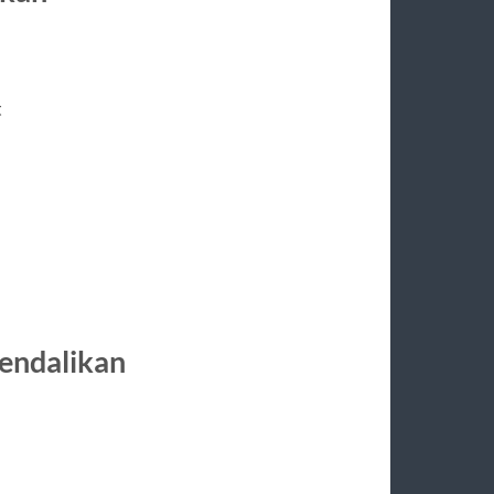
t
kendalikan