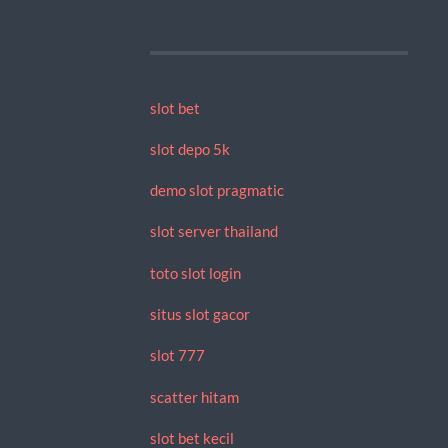
slot bet
slot depo 5k
demo slot pragmatic
slot server thailand
toto slot login
situs slot gacor
slot 777
scatter hitam
slot bet kecil