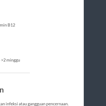
amin B12
p >2 minggu
n
an infeksi atau gangguan pencernaan.