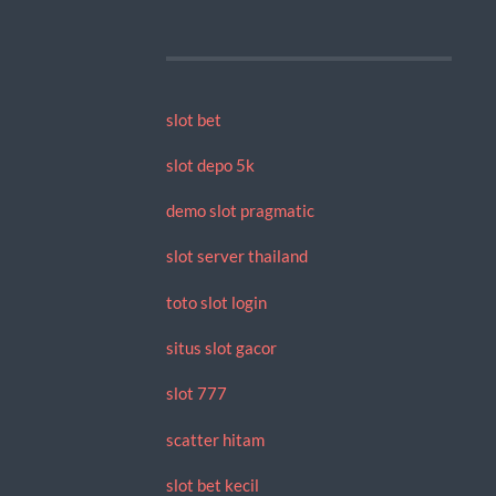
slot bet
slot depo 5k
demo slot pragmatic
slot server thailand
toto slot login
situs slot gacor
slot 777
scatter hitam
slot bet kecil