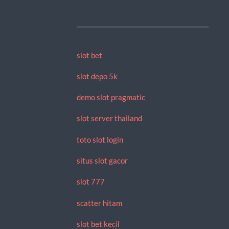
slot bet
slot depo 5k
demo slot pragmatic
slot server thailand
toto slot login
situs slot gacor
slot 777
scatter hitam
slot bet kecil