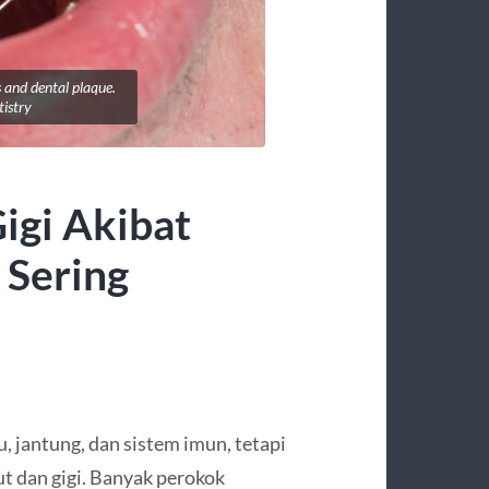
s and dental plaque.
tistry
igi Akibat
 Sering
 jantung, dan sistem imun, tetapi
t dan gigi. Banyak perokok