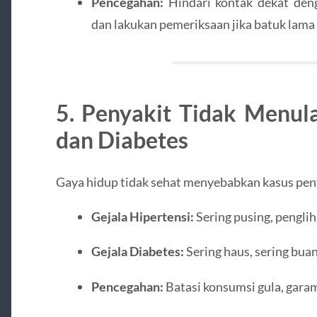
Pencegahan:
Hindari kontak dekat den
dan lakukan pemeriksaan jika batuk lama
5. Penyakit Tidak Menula
dan Diabetes
Gaya hidup tidak sehat menyebabkan kasus peny
Gejala Hipertensi:
Sering pusing, penglih
Gejala Diabetes:
Sering haus, sering buang
Pencegahan:
Batasi konsumsi gula, garam