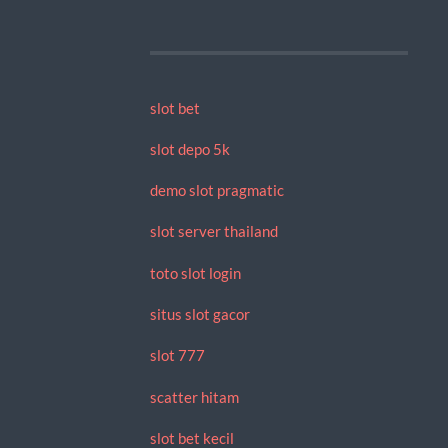
slot bet
slot depo 5k
demo slot pragmatic
slot server thailand
toto slot login
situs slot gacor
slot 777
scatter hitam
slot bet kecil