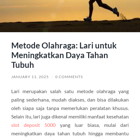
Metode Olahraga: Lari untuk
Meningkatkan Daya Tahan
Tubuh
JANUARY 11, 2025
/
0 COMMENTS
Lari merupakan salah satu metode olahraga yang
paling sederhana, mudah diakses, dan bisa dilakukan
oleh siapa saja tanpa memerlukan peralatan khusus.
Selain itu, lari juga dikenal memiliki manfaat kesehatan
slot deposit 5000
yang luar biasa, mulai dari
meningkatkan daya tahan tubuh hingga membantu