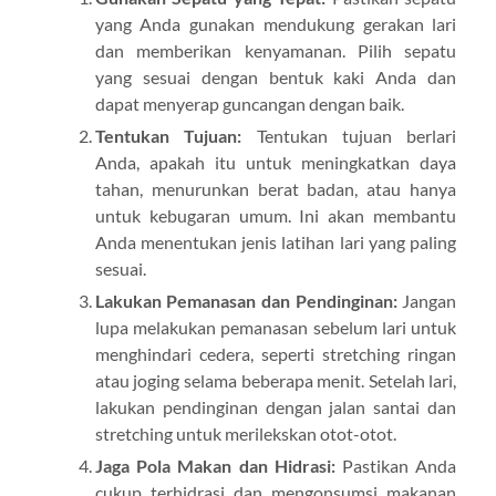
yang Anda gunakan mendukung gerakan lari
dan memberikan kenyamanan. Pilih sepatu
yang sesuai dengan bentuk kaki Anda dan
dapat menyerap guncangan dengan baik.
Tentukan Tujuan:
Tentukan tujuan berlari
Anda, apakah itu untuk meningkatkan daya
tahan, menurunkan berat badan, atau hanya
untuk kebugaran umum. Ini akan membantu
Anda menentukan jenis latihan lari yang paling
sesuai.
Lakukan Pemanasan dan Pendinginan:
Jangan
lupa melakukan pemanasan sebelum lari untuk
menghindari cedera, seperti stretching ringan
atau joging selama beberapa menit. Setelah lari,
lakukan pendinginan dengan jalan santai dan
stretching untuk merilekskan otot-otot.
Jaga Pola Makan dan Hidrasi:
Pastikan Anda
cukup terhidrasi dan mengonsumsi makanan