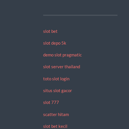
slot bet
slot depo 5k
demo slot pragmatic
slot server thailand
toto slot login
situs slot gacor
slot 777
scatter hitam
slot bet kecil