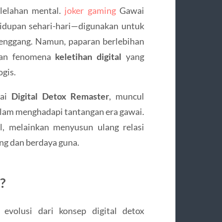
lelahan mental.
joker gaming
Gawai
idupan sehari-hari—digunakan untuk
 senggang. Namun, paparan berlebihan
lkan fenomena
keletihan digital
yang
gis.
gai
Digital Detox Remaster
, muncul
dalam menghadapi tantangan era gawai.
l, melainkan menyusun ulang relasi
ng dan berdaya guna.
?
evolusi dari konsep digital detox