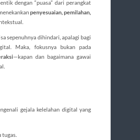
dentik dengan “puasa” dari perangkat
r menekankan
penyesuaian, pemilahan,
ntekstual.
sa sepenuhnya dihindari, apalagi bagi
gital. Maka, fokusnya bukan pada
eraksi
—kapan dan bagaimana gawai
l.
genali gejala kelelahan digital yang
 tugas.