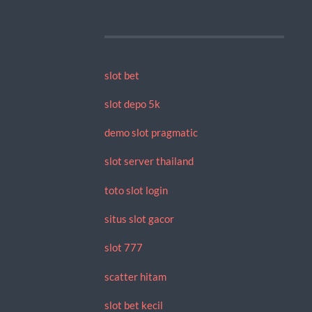
slot bet
slot depo 5k
demo slot pragmatic
slot server thailand
toto slot login
situs slot gacor
slot 777
scatter hitam
slot bet kecil