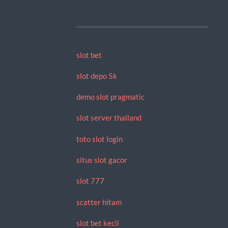
slot bet
slot depo 5k
demo slot pragmatic
slot server thailand
toto slot login
situs slot gacor
slot 777
scatter hitam
slot bet kecil