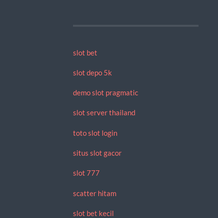
slot bet
slot depo 5k
demo slot pragmatic
slot server thailand
toto slot login
situs slot gacor
slot 777
scatter hitam
slot bet kecil