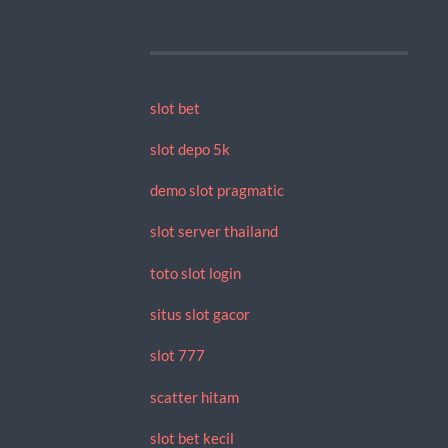
slot bet
slot depo 5k
demo slot pragmatic
slot server thailand
toto slot login
situs slot gacor
slot 777
scatter hitam
slot bet kecil