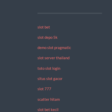
slot bet
slot depo 5k
demo slot pragmatic
slot server thailand
toto slot login
situs slot gacor
slot 777
scatter hitam
slot bet kecil