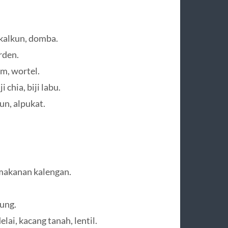
 kalkun, domba.
rden.
am, wortel.
 chia, biji labu.
un, alpukat.
makanan kalengan.
ung.
lai, kacang tanah, lentil.